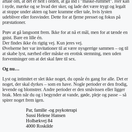
aftale om, at det er helt i orden, at gå ind i ”måske-rummet”. Her kan
i nyde, mærke og se hvad der sker, og lade det være trygt og legalt
at stoppe under akten og bare kramme eller tale, hvis lysten
udebliver eller forsvinder. Dette for at fjerne presset og fokus på
præstationer.
Prøv at gå langsomt frem. Ikke for at nå et mål, men for at tænde en
gnist. Bare en lille én.
Der findes ikke én rigtig vej. Kun jeres vej.
Øvelserne her var invitationer til at være nysgerrige sammen – og til
at skabe lyst, nærhed eller måske en erotisk stemning, men uden
forventninger om at det skal føre til sex.
Og nu…
Lyst og intimitet er slet ikke noget, du opnår én gang for alle. Det er
noget, der skal dyrkes – som en have. Nogle perioder er den frodig,
levende og blomstrer. Andre perioder er den småvissen eller ligger
brak. Men når du og i begynder at vande, gøde, pleje og passe – så
spirer noget frem igen.
Par, familie -og psykoterapi
Sussi Helene Hansen
Holbækvej 84
4000 Roskilde