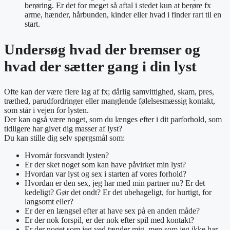
berøring. Er det for meget så aftal i stedet kun at berøre fx
arme, hænder, hårbunden, kinder eller hvad i finder rart til en
start.
Undersøg hvad der bremser og
hvad der sætter gang i din lyst
Ofte kan der være flere lag af fx; dårlig samvittighed, skam, pres,
træthed, parudfordringer eller manglende følelsesmæssig kontakt,
som står i vejen for lysten.
Der kan også være noget, som du længes efter i dit parforhold, som
tidligere har givet dig masser af lyst?
Du kan stille dig selv spørgsmål som:
Hvornår forsvandt lysten?
Er der sket noget som kan have påvirket min lyst?
Hvordan var lyst og sex i starten af vores forhold?
Hvordan er den sex, jeg har med min partner nu? Er det
kedeligt? Gør det ondt? Er det ubehageligt, for hurtigt, for
langsomt eller?
Er der en længsel efter at have sex på en anden måde?
Er der nok forspil, er der nok efter spil med kontakt?
Er der noget som jeg ved tænder mig, men som jeg ikke har