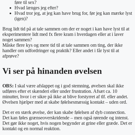
føre til sex?
Hvad længes jeg efter?
Hvad tror jeg, at jeg kan have brug for, før jeg kan mærke lyst
(igen)?
Brug lidt tid på at tale sammen om der er noget i kan have lyst til at
eksperimentere lidt med fx flere kram i hverdagen eller at i laver
noget sammen?
Måske flere kys og mere tid til at tale sammen om ting, der ikke
handler om udfordringer og praktik? Eller andet i får lyst til at
afprøve?
Vi ser på hinanden øvelsen
OBS:
I skal være afslappet og i god stemning, øvelsen skal ikke
udføres efter et skænderi eller under frustration. Afsæt ca. 10
minutter, hvor i er sikre på ikke at blive forstyrret af tlf. eller andet.
Øvelsen hjælper med at skabe følelsesmæssig kontakt – uden ord.
Det er en stærk øvelse, der kan skabe følelsen af dyb connection.
Det kan føles grænseoverskridende – men også rørende og intenst.
Det gør ikke noget, hvis nogen begynder at grine eller græde. Det er
kontakt og en normal reaktion.