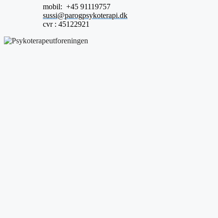
mobil: +45 91119757
sussi@parogpsykoterapi.dk
cvr : 45122921