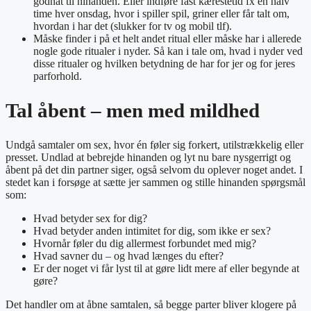
godnat til hinanden. Eller indføre fast kærestetid fx en halv
time hver onsdag, hvor i spiller spil, griner eller får talt om,
hvordan i har det (slukker for tv og mobil tlf).
Måske finder i på et helt andet ritual eller måske har i allerede
nogle gode ritualer i nyder. Så kan i tale om, hvad i nyder ved
disse ritualer og hvilken betydning de har for jer og for jeres
parforhold.
Tal åbent – men med mildhed
Undgå samtaler om sex, hvor én føler sig forkert, utilstrækkelig eller
presset. Undlad at bebrejde hinanden og lyt nu bare nysgerrigt og
åbent på det din partner siger, også selvom du oplever noget andet. I
stedet kan i forsøge at sætte jer sammen og stille hinanden spørgsmål
som:
Hvad betyder sex for dig?
Hvad betyder anden intimitet for dig, som ikke er sex?
Hvornår føler du dig allermest forbundet med mig?
Hvad savner du – og hvad længes du efter?
Er der noget vi får lyst til at gøre lidt mere af eller begynde at
gøre?
Det handler om at åbne samtalen, så begge parter bliver klogere på