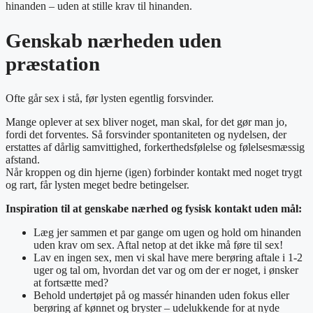
hinanden – uden at stille krav til hinanden.
Genskab nærheden uden
præstation
Ofte går sex i stå, før lysten egentlig forsvinder.
Mange oplever at sex bliver noget, man skal, for det gør man jo,
fordi det forventes. Så forsvinder spontaniteten og nydelsen, der
erstattes af dårlig samvittighed, forkerthedsfølelse og følelsesmæssig
afstand.
Når kroppen og din hjerne (igen) forbinder kontakt med noget trygt
og rart, får lysten meget bedre betingelser.
Inspiration til at genskabe nærhed og fysisk kontakt uden mål:
Læg jer sammen et par gange om ugen og hold om hinanden
uden krav om sex. Aftal netop at det ikke må føre til sex!
Lav en ingen sex, men vi skal have mere berøring aftale i 1-2
uger og tal om, hvordan det var og om der er noget, i ønsker
at fortsætte med?
Behold undertøjet på og massér hinanden uden fokus eller
berøring af kønnet og bryster – udelukkende for at nyde