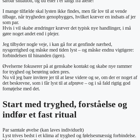
sårbar situation, og du eller i er langt fra alene!
I mange tilfælde skal lysten ikke findes, men får lov til at vende
tilbage, når trygheden genopbygges, hvilket kræver en indsats af jer
som par.
Hvis i vil skabe ændringer kræver det typisk nye handlinger, i må
gøre noget andet end i plejer.
Jeg tilbyder nogle veje, i kan gå for at genfinde nærhed,
nysgerrighed og måske med tiden lyst – og måske endnu vigtigere:
forbindelsen til hinanden (igen).
Øvelserne fokuserer på at genskabe kontakt og skabe nye rammer
for tryghed og berøring uden pres.
Nu vil jeg bare invitere jer til at læse videre og se, om der er noget af
det beskrevne, som i får lyst til at afprøve – og i så fald rigtig god
fornøjelse med det.
Start med tryghed, forståelse og
indfør et fast ritual
Par samtale øvelse (kan laves individuelt)
Lyst trives bedst i et klima af tryghed og følelsesmæssig forbindelse.