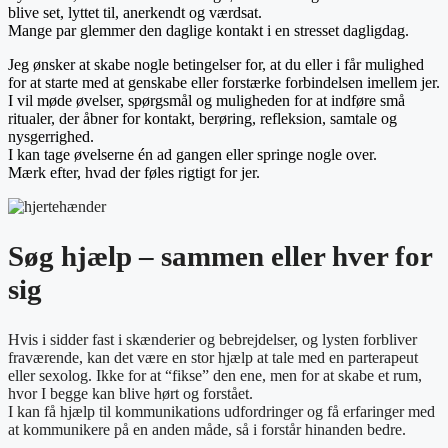
blive set, lyttet til, anerkendt og værdsat.
Mange par glemmer den daglige kontakt i en stresset dagligdag.
Jeg ønsker at skabe nogle betingelser for, at du eller i får mulighed
for at starte med at genskabe eller forstærke forbindelsen imellem jer.
I vil møde øvelser, spørgsmål og muligheden for at indføre små
ritualer, der åbner for kontakt, berøring, refleksion, samtale og
nysgerrighed.
I kan tage øvelserne én ad gangen eller springe nogle over.
Mærk efter, hvad der føles rigtigt for jer.
Søg hjælp – sammen eller hver for
sig
Hvis i sidder fast i skænderier og bebrejdelser, og lysten forbliver
fraværende, kan det være en stor hjælp at tale med en parterapeut
eller sexolog. Ikke for at “fikse” den ene, men for at skabe et rum,
hvor I begge kan blive hørt og forstået.
I kan få hjælp til kommunikations udfordringer og få erfaringer med
at kommunikere på en anden måde, så i forstår hinanden bedre.