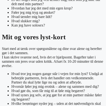
delt med min partner?
Hvordan har jeg det med min egen krop?
Føler jeg mig tryg og ønsket?
Hvad tænder mig bare lidt?
Hvad slukker mig?
Kan jeg have solosex?
Mit og vores lyst-kort
Start med at tænk over spørgsmålene og dine svar alene og herefter
gør i det sammen.
I kan skrive svarene ned, hvis det er hjælpsomt. Bagefter taler i
sammen om jeres svar uden kritik. Afsæt fx 10-20 minutter til denne
øvelse.
Hvad tror jeg nogen gange står i vejen for min lyst? Undgå at
bebrejde partneren, hvis det handler om vedkommende.
Partner du skal lytte lige nu og uden at afbryde.
Hvornår føler jeg mig erotisk – alene og sammen med dig?
Hvad gør du, som får mig til at føle mig begæret?
Hvad synes jeg selv, at jeg gør for at min partner måske føler
sig begæret?
Hvilke berøringer nyder jeg – uden at det nødvendigvis skal