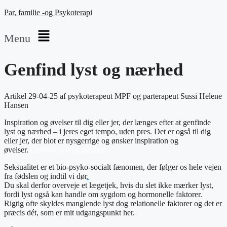
Par, familie -og Psykoterapi
Menu
Genfind lyst og nærhed
Artikel 29-04-25 af psykoterapeut MPF og parterapeut Sussi Helene
Hansen
Inspiration og øvelser til dig eller jer, der længes efter at genfinde
lyst og nærhed – i jeres eget tempo, uden pres. Det er også til dig
eller jer, der blot er nysgerrige og ønsker inspiration og
øvelser.
Genfind lyst og nærhed.
Seksualitet er et bio-psyko-socialt fænomen, der følger os hele vejen
fra fødslen og indtil vi dør
.
Du skal derfor overveje et lægetjek, hvis du slet ikke mærker lyst,
fordi lyst også kan handle om sygdom og hormonelle faktorer.
Rigtig ofte skyldes manglende lyst dog relationelle faktorer og det er
præcis dét, som er mit udgangspunkt her.