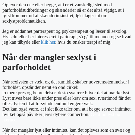
Oplever den ene eller begge, at i er et vanskeligt sted med
parforholdsudfordringer og skænderier så er det altså vigtigt, at i
først kommer ud af skænderimønstret, før i tager fat om
sexlystproblematikken.
Jeg er uddannet parterapeut og psykoterapeut og læser til sexolog.
Hvis du eller i er interesseret i parterapi, så gå til menuen og se hvad
jeg kan tilbyde eller
klik her
, hvis du ønsker terapi af mig.
Når der mangler sexlyst i
parforholdet
Når sexlysten er væk, og det samtidig skaber uoverensstemmelser i
forholdet, opstår der nemt en ond cirkel:
jo mere pres og bebrejdelser, desto sværere bliver det at mærke lyst.
Lyst trives bare ikke under pres eller krav om sex, tværtimod får det
oftest lysten til at forsvinde endnu længere væk.
Det kan også være, at i slet ikke taler om, at i begge savner intimitet,
hvilket også påvirker jeres dybere connection.
Genfind lyst og
nærhed.
Når der mangler lyst eller intimitet, kan det opleves som en svær og