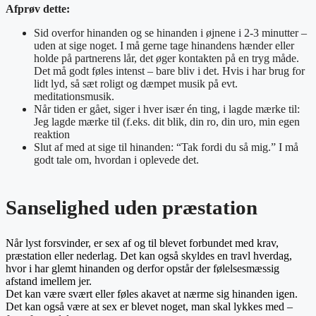
Afprøv dette:
Sid overfor hinanden og se hinanden i øjnene i 2-3 minutter –
uden at sige noget. I må gerne tage hinandens hænder eller
holde på partnerens lår, det øger kontakten på en tryg måde.
Det må godt føles intenst – bare bliv i det. Hvis i har brug for
lidt lyd, så sæt roligt og dæmpet musik på evt.
meditationsmusik.
Når tiden er gået, siger i hver især én ting, i lagde mærke til:
Jeg lagde mærke til (f.eks. dit blik, din ro, din uro, min egen
reaktion
Slut af med at sige til hinanden: “Tak fordi du så mig.” I må
godt tale om, hvordan i oplevede det.
Sanselighed uden præstation
Når lyst forsvinder, er sex af og til blevet forbundet med krav,
præstation eller nederlag. Det kan også skyldes en travl hverdag,
hvor i har glemt hinanden og derfor opstår der følelsesmæssig
afstand imellem jer.
Det kan være svært eller føles akavet at nærme sig hinanden igen.
Det kan også være at sex er blevet noget, man skal lykkes med –