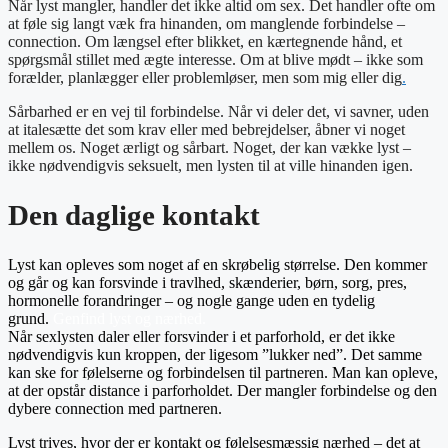
Når lyst mangler, handler det ikke altid om sex. Det handler ofte om
at føle sig langt væk fra hinanden, om manglende forbindelse –
connection. Om længsel efter blikket, en kærtegnende hånd, et
spørgsmål stillet med ægte interesse. Om at blive mødt – ikke som
forælder, planlægger eller problemløser, men som mig eller dig
.
Sårbarhed er en vej til forbindelse. Når vi deler det, vi savner, uden
at italesætte det som krav eller med bebrejdelser, åbner vi noget
mellem os. Noget ærligt og sårbart. Noget, der kan vække lyst –
ikke nødvendigvis seksuelt, men lysten til at ville hinanden igen.
Den daglige kontakt
Lyst kan opleves som noget af en skrøbelig størrelse. Den kommer
og går og kan forsvinde i travlhed, skænderier, børn, sorg, pres,
hormonelle forandringer – og nogle gange uden en tydelig
grund.
Genfind lyst og nærhed.
Når sexlysten daler eller forsvinder i et parforhold, er det ikke
nødvendigvis kun kroppen, der ligesom ”lukker ned”. Det samme
kan ske for følelserne og forbindelsen til partneren. Man kan opleve,
at der opstår distance i parforholdet. Der mangler forbindelse og den
dybere connection med partneren.
Lyst trives, hvor der er kontakt og følelsesmæssig nærhed – det at