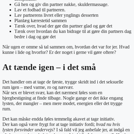
Gå hen og giv din partner nakke, skuldermassage.
Lav et fodbad til partneren.
Lav partnerens livret eller ynglings desserten
Planlæg kærestetid sammen
Tænk over, hvad der gør din partner glad og gør det
Tænk over hvordan du kan bidrage til at gøre din partners dag
bedre i dag og gør det
Når ugen er omme så tal sammen om, hvordan det var for jer. Hvad
kunne i lide og hvorfor? Er der noget i gerne vil gøre oftere?
At tænde igen – i det små
Det handler om at tage de første, trygge skridt ind i det seksuelle
rum igen – med varme, ro og nærvær.
Når sex er blevet svær, kan det nærmest føles som en
bjergbestigning at finde tilbage. Nogle gange er det ikke engang
lysten, der mangler – men mere modet, energien eller det trygge
rum.
Det kan måske endda føles temmelig akavet at tage initiativ.
Der kan også være frygt for at tage initiativ fordi;
hvad nu hvis
lysten forsvinder undervejs
? I så fald vil jeg anbefale jer, at indgå en