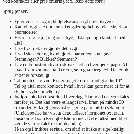
Ved konflikter eller pres omkring sex, løses dette først!
Spørg jer selv:
Føler vi os set og mødt følelsesmæssigt i hverdagen?
Kan vi trygt tale om vores længsler og behov uden skyld og
bebrejdelser?
Hvornår følte jeg mig sidst tryg, afslappet og i kontakt med
dig?
Hvad var det, der gjorde det trygt?
Hvad skete der og hvad gjorde partneren, som gav?
Stemningen? Blikket? Stemmen?
Lav en brainstorm hvor i skriver ned på hvert jeres papir. ALT
hvad i kan komme i tanker om, som giver tryghed. Det er ok.
at det er forskelligt.
Tal om det skrevne. Er der noget, som er muligt at indfri?
Tal og aftal mere konkret, hvad i hver kan gøre mere af for at
skabe tryghed imellem jer.
Indføre mindst ét fast ritual hver dag. Start med det som føles
rart for jer. Det kan være et langt farvel kram på mindst 30
sekunder. Et langt gensynskys gerne på mindst 6 sekunder.
(Undersøgelse har vist at dette udløser hormonet oxytocin,
også omtalt som kærlighedshormonet. Det er altså med til at
øge de varme følelser for hinanden).
I kan også indføre et ritual om altid at huske at sige kærligt