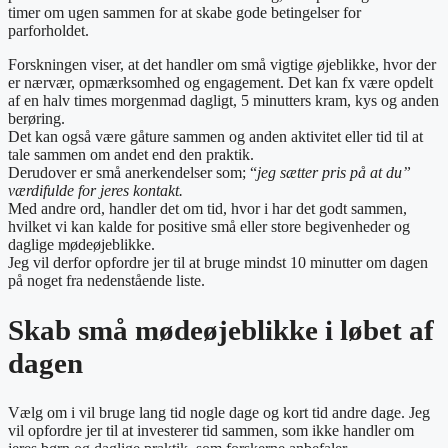
timer om ugen sammen for at skabe gode betingelser for
parforholdet.
Forskningen viser, at det handler om små vigtige øjeblikke, hvor der
er nærvær, opmærksomhed og engagement. Det kan fx være opdelt
af en halv times morgenmad dagligt, 5 minutters kram, kys og anden
berøring.
Det kan også være gåture sammen og anden aktivitet eller tid til at
tale sammen om andet end den praktik.
Derudover er små anerkendelser som; “
jeg sætter pris på at du”
værdifulde for jeres kontakt.
Med andre ord, handler det om tid, hvor i har det godt sammen,
hvilket vi kan kalde for positive små eller store begivenheder og
daglige mødeøjeblikke.
Jeg vil derfor opfordre jer til at bruge mindst 10 minutter om dagen
på noget fra nedenstående liste.
Skab små mødeøjeblikke i løbet af
dagen
Vælg om i vil bruge lang tid nogle dage og kort tid andre dage. Jeg
vil opfordre jer til at investerer tid sammen, som ikke handler om