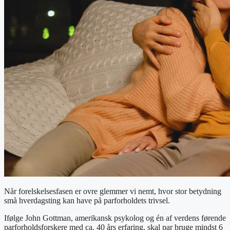
Når forelskelsesfasen er ovre glemmer vi nemt, hvor stor betydning
små hverdagsting kan have på parforholdets trivsel.
Ifølge John Gottman, amerikansk psykolog og én af verdens førende
parforholdsforskere med ca. 40 års erfaring, skal par bruge mindst 6