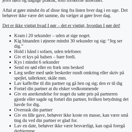
jeres børn og daglige praktik, som forskerne anbefaler.
Aftal at gøre mindst én af disse ting fra listen hver dag i en uge. Det
behøver ikke være det samme, du vælger at gøre hver dag.
Det er ikke vigtigt hvad I gør – det er vigtigt, hvordan I gør det!
Kram i 20 sekunder – uden at sige noget.
Kig hinanden i øjnene mindst 30 sekunder og sig: “Jeg ser
dig.”
Hold i hånd i sofaen, uden telefoner.
Giv et kys på halsen – bare fordi.
Kys i mindst 6 sekunder
Send en sød eller en fræk sms besked
Læg sedler med søde beskeder rundt omkring eller skriv på
spejlet, tallerkner, skåle mm.
Lav kaffe/the til din partner og gå hen og sig; den er til dig
Fortæl din partner at du elsker vedkommende
Giv en anerkendelse for noget du satte pris på partneren
gjorde eller sagde og fortæl din partner, hvilken betydning det
havde for dig.
Overrask din partner
Giv en lille gave, behøver ikke koste en masse, kan være små
ting du ved din partner er glad for.
Lav en date, behøver ikke være besværligt, kan også foregå
derhjemme.