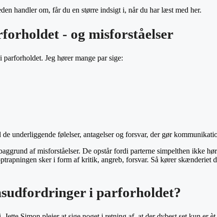
en handler om, får du en større indsigt i, når du har læst med her.
orholdet - og misforståelser
i parforholdet. Jeg hører mange par sige:
d de underliggende følelser, antagelser og forsvar, der gør kommunikat
baggrund af misforståelser. De opstår fordi parterne simpelthen ikke hør
ptrapningen sker i form af kritik, angreb, forsvar. Så kører skænderiet d
sudfordringer i parforholdet?
ette Simon plejer at sige noget i retning af, at der dybest set kun er èt 