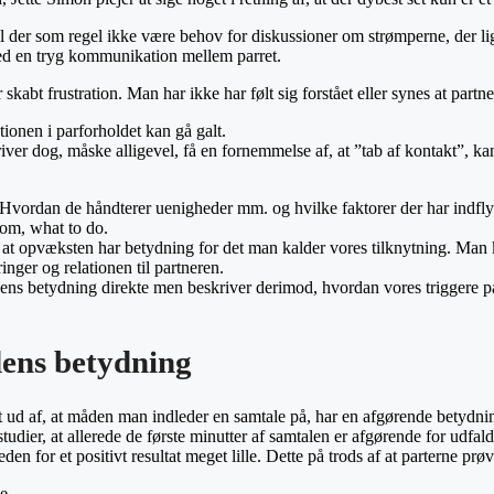
l der som regel ikke være behov for diskussioner om strømperne, der li
med en tryg kommunikation mellem parret.
skabt frustration. Man har ikke har følt sig forstået eller synes at part
tionen i parforholdet kan gå galt.
er dog, måske alligevel, få en fornemmelse af, at ”tab af kontakt”, kan 
. Hvordan de håndterer uenigheder mm. og hvilke faktorer der har indfly
 om, what to do.
 opvæksten har betydning for det man kalder vores tilknytning. Man kan 
inger og relationen til partneren.
ningens betydning direkte men beskriver derimod, hvordan vores trigger
dens betydning
ud af, at måden man indleder en samtale på, har en afgørende betydnin
udier, at allerede de første minutter af samtalen er afgørende for udfal
en for et positivt resultat meget lille. Dette på trods af at parterne pr
e.