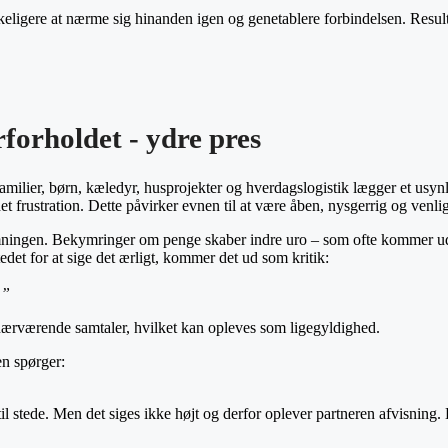
skeligere at nærme sig hinanden igen og genetablere forbindelsen. Resulta
orholdet - ydre pres
milier, børn, kæledyr, husprojekter og hverdagslogistik lægger et usyn
t frustration. Dette påvirker evnen til at være åben, nysgerrig og venlig
mningen. Bekymringer om penge skaber indre uro – som ofte kommer ud s
stedet for at sige det ærligt, kommer det ud som kritik:
.”
 nærværende samtaler, hvilket kan opleves som ligegyldighed.
n spørger:
l stede. Men det siges ikke højt og derfor oplever partneren afvisning.