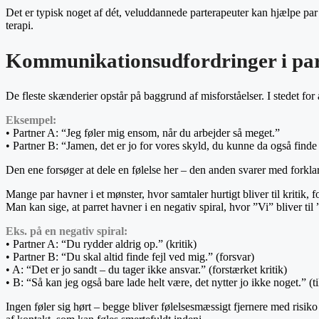
Det er typisk noget af dét, veluddannede parterapeuter kan hjælpe par med
terapi.
Kommunikationsudfordringer i parf
De fleste skænderier opstår på baggrund af misforståelser. I stedet for at
Eksempel:
• Partner A: “Jeg føler mig ensom, når du arbejder så meget.”
• Partner B: “Jamen, det er jo for vores skyld, du kunne da også find
Den ene forsøger at dele en følelse her – den anden svarer med forklar
Mange par havner i et mønster, hvor samtaler hurtigt bliver til kritik, 
Man kan sige, at parret havner i en negativ spiral, hvor ”Vi” bliver til
Eks. på en negativ spiral:
• Partner A: “Du rydder aldrig op.” (kritik)
• Partner B: “Du skal altid finde fejl ved mig.” (forsvar)
• A: “Det er jo sandt – du tager ikke ansvar.” (forstærket kritik)
• B: “Så kan jeg også bare lade helt være, det nytter jo ikke noget.” 
Ingen føler sig hørt – begge bliver følelsesmæssigt fjernere med risik