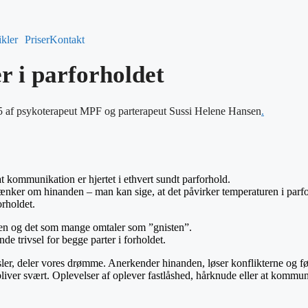
ikler
Priser
Kontakt
 i parforholdet
25 af psykoterapeut MPF og parterapeut Sussi Helene Hansen
.
at kommunikation er hjertet i ethvert sundt parforhold.
nker om hinanden – man kan sige, at det påvirker temperaturen i parfo
rholdet.
ten og det som mange omtaler som ”gnisten”.
 trivsel for begge parter i forholdet.
ler, deler vores drømme. Anerkender hinanden, løser konflikterne og føl
iver svært. Oplevelser af oplever fastlåshed, hårknude eller at kommu