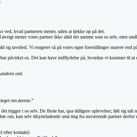
.
 vi ved, hvad partneren mener, uden at tjekke op på det.
 I øvrigt mener vores partner ikke altid det samme som os selv, men und
ald og tavshed. Vi reagerer så på vores egne forestillinger snarere end p
har påvirket os. Det kan have indflydelse på, hvordan vi kommer til at o
nandens ord.
 meget om ørerne.”
trigger i os selv. De fleste har, qua tidligere oplevelser, følt sig talt ned 
ste om, kan selv tilsyneladende små ting fra nuværende partner derfor u
l efter kontakt)