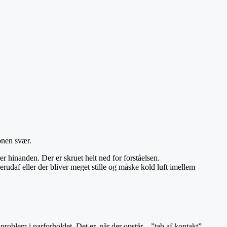
ionen svær.
er hinanden. Der er skruet helt ned for forståelsen.
erudaf eller der bliver meget stille og måske kold luft imellem
problem i parforholdet. Det er, når der opstår – ”tab af kontakt”.