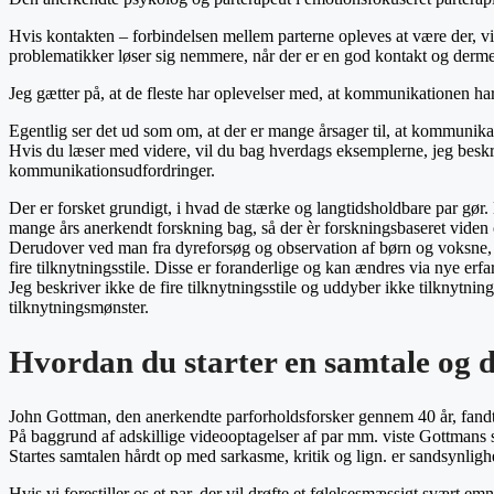
Hvis kontakten – forbindelsen mellem parterne opleves at være der, vi
problematikker løser sig nemmere, når der er en god kontakt og der
Jeg gætter på, at de fleste har oplevelser med, at kommunikationen har 
Egentlig ser det ud som om, at der er mange årsager til, at kommunika
Hvis du læser med videre, vil du bag hverdags eksemplerne, jeg beskriv
kommunikationsudfordringer.
Der er forsket grundigt, i hvad de stærke og langtidsholdbare par gør
mange års anerkendt forskning bag, så der èr forskningsbaseret viden
Derudover ved man fra dyreforsøg og observation af børn og voksne, at
fire tilknytningsstile. Disse er foranderlige og kan ændres via nye erfar
Jeg beskriver ikke de fire tilknytningsstile og uddyber ikke tilknyt
tilknytningsmønster.
Hvordan du starter en samtale og 
John Gottman, den anerkendte parforholdsforsker gennem 40 år, fandt 
På baggrund af adskillige videooptagelser af par mm. viste Gottmans st
Startes samtalen hårdt op med sarkasme, kritik og lign. er sandsynlighed
Hvis vi forestiller os et par, der vil drøfte et følelsesmæssigt svært emn