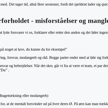
. Det tager tid, altså flere sessioner, fordi det sjældent lader sig quick
orholdet - misforståelser og mangl
 lytte forsvarer vi os, forklarer eller retter den anden og det føler ingen s
e på noget at lave, du kunne da for eksempel”
ing, forsvar, modangreb og råd. Begge parter ender med at føle sig forke
forsvar og bebrejdelser. Når det sker, går vi fra at være et team, et par 
 ”Du” .
(tilbagetrækning eller modangreb)
o for, at de mentalt forsvinder ud på hver deres Ø. På øen kan man trækk