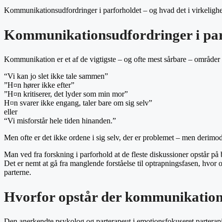
Kommunikationsudfordringer i parforholdet – og hvad det i virkelighed
Kommunikationsudfordringer i parf
Kommunikation er et af de vigtigste – og ofte mest sårbare – områder 
“Vi kan jo slet ikke tale sammen”
”H¤n hører ikke efter”
”H¤n kritiserer, det lyder som min mor”
H¤n svarer ikke engang, taler bare om sig selv”
eller
“Vi misforstår hele tiden hinanden.”
Men ofte er det ikke ordene i sig selv, der er problemet – men derimo
Man ved fra forskning i parforhold at de fleste diskussioner opstår på 
Det er nemt at gå fra manglende forståelse til optrapningsfasen, hvor o
parterne.
Hvorfor opstår der kommunikation
Den anerkendte psykolog og parterapeut i emotionsfokuseret parterapi, J