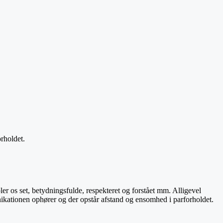
rholdet.
er os set, betydningsfulde, respekteret og forstået mm. Alligevel
nikationen ophører og der opstår afstand og ensomhed i parforholdet.