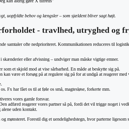
Jeg kan aldrig gøre X tilfreds”
gt, uopfyldte behov og længsler – som sjældent bliver sagt højt.
rholdet - travlhed, utryghed og fry
de samtaler ofte nedprioriteret. Kommunikationen reduceres til logisti
ndt i skænderier eller afvisning – undviger man måske vigtige emner.
r som et skjold mod at vise sårbarhed. En måde at beskytte sig på.
en kan være et forsøg på at regulere sig på for at undgå at reagerer med
e.
s. Fx har fået os til at føle os små, magtesløse, forkerte mm.
ktiveres vores gamle forsvar.
f. Den adfærd reagerer vores partner så på, fordi det vil trigge noget 
g alene uden kontakt.
og mønsteret. Forestil dig et uendelighedstegn, hvor parterne ligesom s