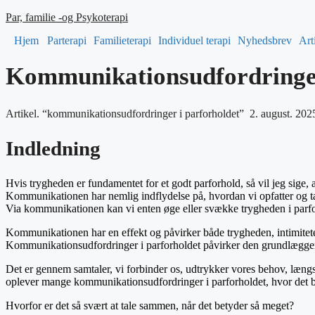
Par, familie -og Psykoterapi
Hjem
Parterapi
Familieterapi
Individuel terapi
Nyhedsbrev
Art
Kommunikationsudfordringer
Artikel. “kommunikationsudfordringer i parforholdet” 2. august. 20
Indledning
Hvis trygheden er fundamentet for et godt parforhold, så vil jeg sige, 
Kommunikationen har nemlig indflydelse på, hvordan vi opfatter og tæ
Via kommunikationen kan vi enten øge eller svække trygheden i parfo
Kommunikationen har en effekt og påvirker både trygheden, intimite
Kommunikationsudfordringer i parforholdet påvirker den grundlæggende
Det er gennem samtaler, vi forbinder os, udtrykker vores behov, længs
oplever mange kommunikationsudfordringer i parforholdet, hvor det bl
Hvorfor er det så svært at tale sammen, når det betyder så meget?