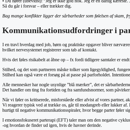
• Du hører (ubevidst): “Jeg er ikke god nok. Jeg er en dårlig kæreste. 
Så du går i forsvar – eller trækker dig.
Bag mange konflikter ligger der sårbarheder som følelsen af skam, fry
Kommunikationsudfordringer i parfo
I en travl hverdag med job, børn og praktiske opgaver bliver nærværen
hvilket nervesystemet registrerer som tab af kontakt.
Hvis det føles risikabelt at åbne op – fx fordi tidligere samtaler er e
Stilhed, og det som partneren måske tolker som ligegyldighed, fungere
Stilhed kan også være et forsøg på at passe på parforholdet. Intention
Alle mennesker har nogle usynlige ”blå mærker”, det er sårbarhedern
Det handler om ting fra fortiden og fra samfundsnormer, som påvirker o
Når vi føler os kritiserede, misforståede eller afvist af vores partner, a
Vi reagerer typisk ved at trække os, går til modangreb eller lukker a
hurtigt til negative kommunikationsspiraler, hvor begge parter føler si
I emotionsfokuseret parterapi (EFT) taler man om den negative cyklus 
-og hvordan de finder ud igen, hvis de havner derinde.