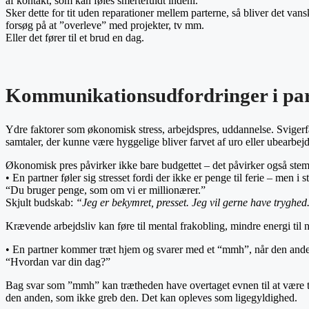
af kontakt, som kan føles smertefuldt indeni.
Sker dette for tit uden reparationer mellem parterne, så bliver det van
forsøg på at ”overleve” med projekter, tv mm.
Eller det fører til et brud en dag.
Kommunikationsudfordringer i parf
Ydre faktorer som økonomisk stress, arbejdspres, uddannelse. Svigerfa
samtaler, der kunne være hyggelige bliver farvet af uro eller ubearbejde
Økonomisk pres påvirker ikke bare budgettet – det påvirker også ste
• En partner føler sig stresset fordi der ikke er penge til ferie – men i 
“Du bruger penge, som om vi er millionærer.”
Skjult budskab:
“Jeg er bekymret, presset. Jeg vil gerne have tryghed
Krævende arbejdsliv kan føre til mental frakobling, mindre energi til
• En partner kommer træt hjem og svarer med et “mmh”, når den ande
“Hvordan var din dag?”
Bag svar som ”mmh” kan trætheden have overtaget evnen til at være ti
den anden, som ikke greb den. Det kan opleves som ligegyldighed.