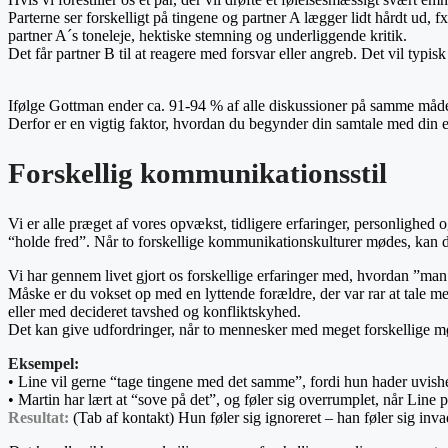
Parterne ser forskelligt på tingene og partner A lægger lidt hårdt ud, 
partner A´s toneleje, hektiske stemning og underliggende kritik.
Det får partner B til at reagere med forsvar eller angreb. Det vil typis
Ifølge Gottman ender ca. 91-94 % af alle diskussioner på samme måde
Derfor er en vigtig faktor, hvordan du begynder din samtale med din 
Forskellig kommunikationsstil
Vi er alle præget af vores opvækst, tidligere erfaringer, personlighed 
“holde fred”. Når to forskellige kommunikationskulturer mødes, kan de
Vi har gennem livet gjort os forskellige erfaringer med, hvordan ”man 
Måske er du vokset op med en lyttende forældre, der var rar at tale me
eller med decideret tavshed og konfliktskyhed.
Det kan give udfordringer, når to mennesker med meget forskellige mø
Eksempel:
• Line vil gerne “tage tingene med det samme”, fordi hun hader uvish
• Martin har lært at “sove på det”, og føler sig overrumplet, når Line p
Resultat:
(Tab af kontakt) Hun føler sig ignoreret – han føler sig inva