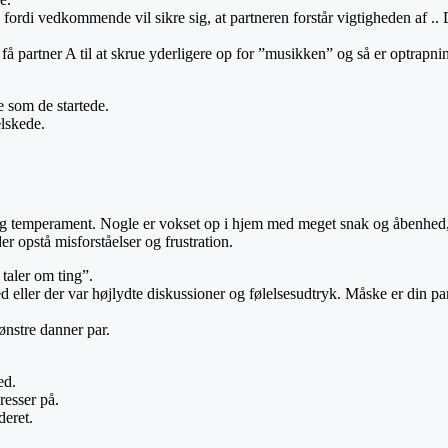
fx fordi vedkommende vil sikre sig, at partneren forstår vigtigheden af .
k få partner A til at skrue yderligere op for ”musikken” og så er optrapn
 som de startede.
elskede.
og temperament. Nogle er vokset op i hjem med meget snak og åbenhed, hvor
r opstå misforståelser og frustration.
taler om ting”.
d eller der var højlydte diskussioner og følelsesudtryk. Måske er din p
nstre danner par.
ed.
resser på.
deret.