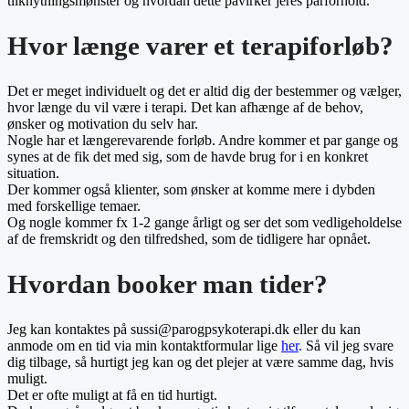
tilknytningsmønster og hvordan dette påvirker jeres parforhold.
Hvor længe varer et terapiforløb?
Det er meget individuelt og det er altid dig der bestemmer og vælger,
hvor længe du vil være i terapi. Det kan afhænge af de behov,
ønsker og motivation du selv har.
Nogle har et længerevarende forløb. Andre kommer et par gange og
synes at de fik det med sig, som de havde brug for i en konkret
situation.
Der kommer også klienter, som ønsker at komme mere i dybden
med forskellige temaer.
Og nogle kommer fx 1-2 gange årligt og ser det som vedligeholdelse
af de fremskridt og den tilfredshed, som de tidligere har opnået.
Hvordan booker man tider?
Jeg kan kontaktes på sussi@parogpsykoterapi.dk eller du kan
anmode om en tid via min kontaktformular lige
her
.
Så vil jeg svare
dig tilbage, så hurtigt jeg kan og det plejer at være samme dag, hvis
muligt.
Det er ofte muligt at få en tid hurtigt.