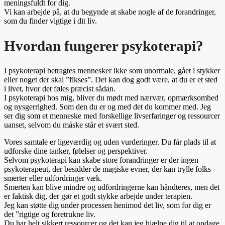
meningsfuldt for dig.
Vi kan arbejde på, at du begynde at skabe nogle af de forandringer,
som du finder vigtige i dit liv.
Hvordan fungerer psykoterapi?
I psykoterapi betragtes mennesker ikke som unormale, gået i stykker
eller noget der skal ”fikses”. Det kan dog godt være, at du er et sted
i livet, hvor det føles præcist sådan.
I psykoterapi hos mig, bliver du mødt med nærvær, opmærksomhed
og nysgerrighed. Som den du er og med det du kommer med. Jeg
ser dig som et menneske med forskellige livserfaringer og ressourcer
uanset, selvom du måske står et svært sted.
Vores samtale er ligeværdig og uden vurderinger. Du får plads til at
udforske dine tanker, følelser og perspektiver.
Selvom psykoterapi kan skabe store forandringer er der ingen
psykoterapeut, der besidder de magiske evner, der kan trylle folks
smerter eller udfordringer væk.
Smerten kan blive mindre og udfordringerne kan håndteres, men det
er faktisk dig, der gør et godt stykke arbejde under terapien.
Jeg kan støtte dig under processen henimod det liv, som for dig er
det ”rigtige og foretrukne liv.
Du har helt sikkert ressourcer og det kan jeg hjælpe dig til at opdage