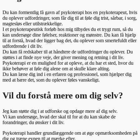
Du kan formentlig få gavn af psykoterapi hos en psykoterapeut, hvis
du oplever udfordringer, som får dig til at føle dig trist, sårbar, i sorg,
magtesløs eller utilstrækkelige.
I et psykoterapeutisk forløb hos mig tilbydes du et trygt rum, så du
kan undersøge dine følelser, reaktioner og mønstre. Du kan få hjælp
til at forstå, hvad der ligger bag det, du oplever som smertefuldt eller
udfordrende i dit liv.
Du kan få redskaber til at håndtere de udfordringer du oplever.
Du
støttes i at finde nye veje, der giver mening og retning i dit liv.
Psykoterapi er en mulighed for at opleve, at du har et sted, hvor du
ikke behøver at føle dig alene om at skulle klare alting.
Du kan læne dig ind i en erfaren og professionel, som hjælper dig
med at bære det, som du oplever føles vanskeligt.
Vil du forstå mere om dig selv?
Jeg kan støtte dig i at udforske og opdage mere af dig selv.
Vi kan undersøge, hvad der skal til for at du kan skabe de
forandringer, du ønsker i dit liv.
Psykoterapi handler grundlæggende om at øge opmærksomheden på
dig og træne evnen til at mærke efter.