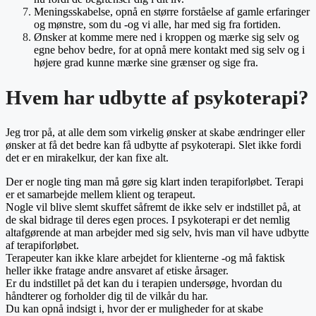
Meningsskabelse, opnå en større forståelse af gamle erfaringer
og mønstre, som du -og vi alle, har med sig fra fortiden.
Ønsker at komme mere ned i kroppen og mærke sig selv og
egne behov bedre, for at opnå mere kontakt med sig selv og i
højere grad kunne mærke sine grænser og sige fra.
Hvem har udbytte af psykoterapi?
Jeg tror på, at alle dem som virkelig ønsker at skabe ændringer eller
ønsker at få det bedre kan få udbytte af psykoterapi. Slet ikke fordi
det er en mirakelkur, der kan fixe alt.
Der er nogle ting man må gøre sig klart inden terapiforløbet.
Terapi
er et samarbejde mellem klient og terapeut.
Nogle vil blive slemt skuffet såfremt de ikke selv er indstillet på, at
de skal bidrage til deres egen proces. I psykoterapi er det nemlig
altafgørende at man arbejder med sig selv, hvis man vil have udbytte
af terapiforløbet.
Terapeuter kan ikke klare arbejdet for klienterne -og må faktisk
heller ikke fratage andre ansvaret af etiske årsager.
Er du indstillet på det kan du i terapien undersøge, hvordan du
håndterer og forholder dig til de vilkår du har.
Du kan opnå indsigt i, hvor der er muligheder for at skabe