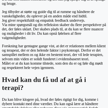
og bruge.
Jeg tilbyder at støtte og guide dig til at rumme og håndtere de
vanskeligheder, du oplever på en anden måde end hidtil.
Jeg giver respektfuldt og empatisk feedback undervejs.
Via mine spørgsmål og din refleksion skaber du flere perspektiver på
det, der føles uklart. Der skabes plads til, at du kan se flere nuancer
og muligheder i dit liv. Du kan opnå følelsen af flere
valgmuligheder.
Forskning har gentagne gange vist, at det er relationen mellem klient
og terapeut, der er den helende faktor i psykoterapi. Derfor er det
samspillet mellem os og ikke en bestemt teori, der vil lede terapien,
selvom min viden er solidt funderet i evidensbaseret teori.
Målet er at du kan komme tilstede, som den du er og føle dig mødt
og respekteret hele vejen igennem.
Hvad kan du få ud af at gå i
terapi?
Du kan blive klogere på, hvad der føles rigtigt for dig, komme i
dybere kontakt med dine værdier. Du kan også lære at håndtere