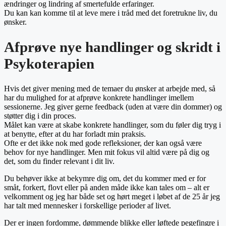
ændringer og lindring af smertefulde erfaringer.
Du kan kan komme til at leve mere i tråd med det foretrukne liv, du
ønsker.
Afprøve nye handlinger og skridt i
Psykoterapien
Hvis det giver mening med de temaer du ønsker at arbejde med, så
har du mulighed for at afprøve konkrete handlinger imellem
sessionerne. Jeg giver gerne feedback (uden at være din dommer) og
støtter dig i din proces.
Målet kan være at skabe konkrete handlinger, som du føler dig tryg i
at benytte, efter at du har forladt min praksis.
Ofte er det ikke nok med gode refleksioner, der kan også være
behov for nye handlinger. Men mit fokus vil altid være på dig og
det, som du finder relevant i dit liv.
Du behøver ikke at bekymre dig om, det du kommer med er for
småt, forkert, flovt eller på anden måde ikke kan tales om – alt er
velkomment og jeg har både set og hørt meget i løbet af de 25 år jeg
har talt med mennesker i forskellige perioder af livet.
Der er ingen fordomme, dømmende blikke eller løftede pegefingre i