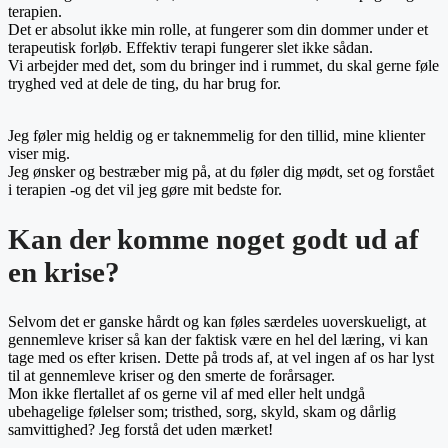
terapien.
Det er absolut ikke min rolle, at fungerer som din dommer under et
terapeutisk forløb. Effektiv terapi fungerer slet ikke sådan.
Vi arbejder med det, som du bringer ind i rummet, du skal gerne føle
tryghed ved at dele de ting, du har brug for.
Jeg føler mig heldig og er taknemmelig for den tillid, mine klienter
viser mig.
Jeg ønsker og bestræber mig på, at du føler dig mødt, set og forstået
i terapien -og det vil jeg gøre mit bedste for.
Kan der komme noget godt ud af
en krise?
Selvom det er ganske hårdt og kan føles særdeles uoverskueligt, at
gennemleve kriser så kan der faktisk være en hel del læring, vi kan
tage med os efter krisen. Dette på trods af, at vel ingen af os har lyst
til at gennemleve kriser og den smerte de forårsager.
Mon ikke flertallet af os gerne vil af med eller helt undgå
ubehagelige følelser som; tristhed, sorg, skyld, skam og dårlig
samvittighed? Jeg forstå det uden mærket!