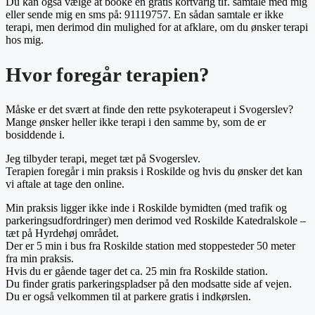
Du kan også vælge at booke en gratis kortvarig tlf. samtale med mig
eller sende mig en sms på: 91119757. En sådan samtale er ikke
terapi, men derimod din mulighed for at afklare, om du ønsker terapi
hos mig.
Hvor foregår terapien?
Måske er det svært at finde den rette psykoterapeut i Svogerslev?
Mange ønsker heller ikke terapi i den samme by, som de er
bosiddende i.
Jeg tilbyder terapi, meget tæt på Svogerslev.
Terapien foregår i min praksis i Roskilde og hvis du ønsker det kan
vi aftale at tage den online.
Min praksis ligger ikke inde i Roskilde bymidten (med trafik og
parkeringsudfordringer) men derimod ved Roskilde Katedralskole –
tæt på Hyrdehøj området.
Der er 5 min i bus fra Roskilde station med stoppesteder 50 meter
fra min praksis.
Hvis du er gående tager det ca. 25 min fra Roskilde station.
Du finder gratis parkeringspladser på den modsatte side af vejen.
Du er også velkommen til at parkere gratis i indkørslen.