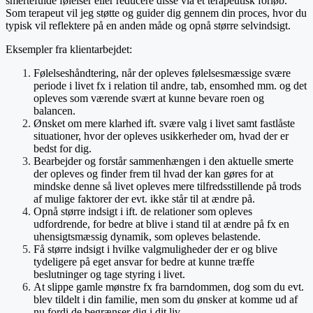
smertefulde følelser eller reducere disse via et terapeutisk forløb.
Som terapeut vil jeg støtte og guider dig gennem din proces, hvor du
typisk vil reflektere på en anden måde og opnå større selvindsigt.
Eksempler fra klientarbejdet:
Følelseshåndtering, når der opleves følelsesmæssige svære
periode i livet fx i relation til andre, tab, ensomhed mm. og det
opleves som værende svært at kunne bevare roen og
balancen.
Ønsket om mere klarhed ift. svære valg i livet samt fastlåste
situationer, hvor der opleves usikkerheder om, hvad der er
bedst for dig.
Bearbejder og forstår sammenhængen i den aktuelle smerte
der opleves og finder frem til hvad der kan gøres for at
mindske denne så livet opleves mere tilfredsstillende på trods
af mulige faktorer der evt. ikke står til at ændre på.
Opnå større indsigt i ift. de relationer som opleves
udfordrende, for bedre at blive i stand til at ændre på fx en
uhensigtsmæssig dynamik, som opleves belastende.
Få større indsigt i hvilke valgmuligheder der er og blive
tydeligere på eget ansvar for bedre at kunne træffe
beslutninger og tage styring i livet.
At slippe gamle mønstre fx fra barndommen, dog som du evt.
blev tildelt i din familie, men som du ønsker at komme ud af
nu fordi de begrænser dig i dit liv.