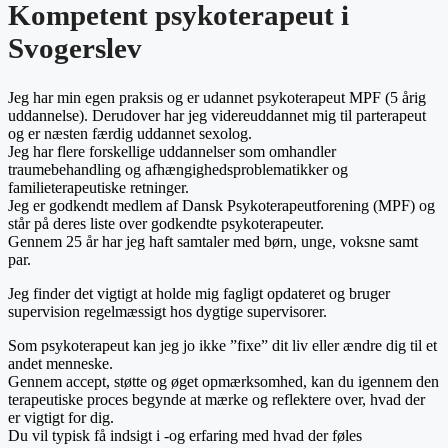
Kompetent psykoterapeut i
Svogerslev
Jeg har min egen praksis og er udannet psykoterapeut MPF (5 årig
uddannelse). Derudover har jeg videreuddannet mig til parterapeut
og er næsten færdig uddannet sexolog.
Jeg har flere forskellige uddannelser som omhandler
traumebehandling og afhængighedsproblematikker og
familieterapeutiske retninger.
Jeg er godkendt medlem af Dansk Psykoterapeutforening (MPF) og
står på deres liste over godkendte psykoterapeuter.
Gennem 25 år har jeg haft samtaler med børn, unge, voksne samt
par.
Jeg finder det vigtigt at holde mig fagligt opdateret og bruger
supervision regelmæssigt hos dygtige supervisorer.
Som psykoterapeut kan jeg jo ikke ”fixe” dit liv eller ændre dig til et
andet menneske.
Gennem accept, støtte og øget opmærksomhed, kan du igennem den
terapeutiske proces begynde at mærke og reflektere over, hvad der
er vigtigt for dig.
Du vil typisk få indsigt i -og erfaring med hvad der føles