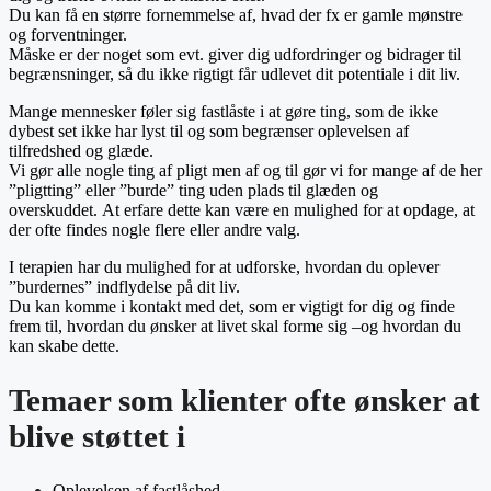
Du kan få en større fornemmelse af, hvad der fx er gamle mønstre
og forventninger.
Måske er der noget som evt. giver dig udfordringer og bidrager til
begrænsninger, så du ikke rigtigt får udlevet dit potentiale i dit liv.
Mange mennesker føler sig fastlåste i at gøre ting, som de ikke
dybest set ikke har lyst til og som begrænser oplevelsen af
tilfredshed og glæde.
Vi gør alle nogle ting af pligt men af og til gør vi for mange af de her
”pligtting” eller ”burde” ting uden plads til glæden og
overskuddet.
At erfare dette kan være en mulighed for at opdage, at
der ofte findes nogle flere eller andre valg.
I terapien har du mulighed for at udforske, hvordan du oplever
”burdernes” indflydelse på dit liv.
Du kan komme i kontakt med det, som er vigtigt for dig og finde
frem til, hvordan du ønsker at livet skal forme sig –og hvordan du
kan skabe dette.
Temaer som klienter ofte ønsker at
blive støttet i
Oplevelsen af fastlåshed