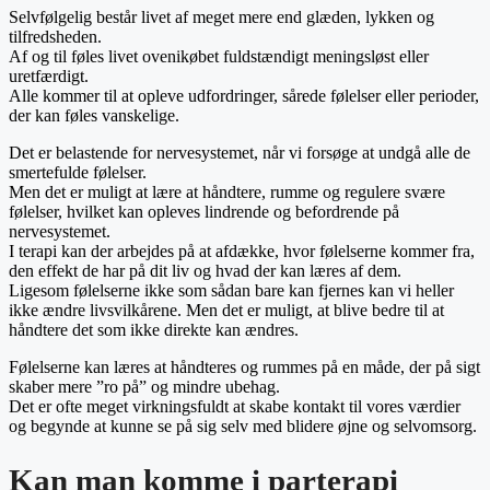
Selvfølgelig består livet af meget mere end glæden, lykken og
tilfredsheden.
Af og til føles livet ovenikøbet fuldstændigt meningsløst eller
uretfærdigt.
Alle kommer til at opleve udfordringer, sårede følelser eller perioder,
der kan føles vanskelige.
Det er belastende for nervesystemet, når vi forsøge at undgå alle de
smertefulde følelser.
Men det er muligt at lære at håndtere, rumme og regulere svære
følelser, hvilket kan opleves lindrende og befordrende på
nervesystemet.
I terapi kan der arbejdes på at afdække, hvor følelserne kommer fra,
den effekt de har på dit liv og hvad der kan læres af dem.
Ligesom følelserne ikke som sådan bare kan fjernes kan vi heller
ikke ændre livsvilkårene. Men det er muligt, at blive bedre til at
håndtere det som ikke direkte kan ændres.
Følelserne kan læres at håndteres og rummes på en måde, der på sigt
skaber mere ”ro på” og mindre ubehag.
Det er ofte meget virkningsfuldt at skabe kontakt til vores værdier
og begynde at kunne se på sig selv med blidere øjne og selvomsorg.
Kan man komme i parterapi